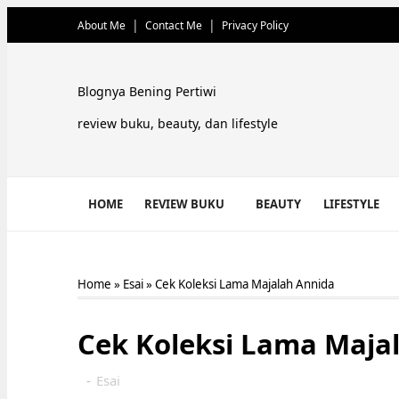
About Me
Contact Me
Privacy Policy
Blognya Bening Pertiwi
review buku, beauty, dan lifestyle
HOME
REVIEW BUKU
BEAUTY
LIFESTYLE
Home
»
Esai
»
Cek Koleksi Lama Majalah Annida
Cek Koleksi Lama Maja
-
Esai