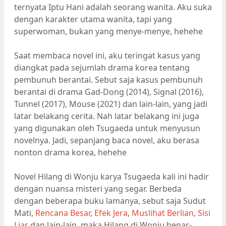
ternyata Iptu Hani adalah seorang wanita. Aku suka
dengan karakter utama wanita, tapi yang
superwoman, bukan yang menye-menye, hehehe
Saat membaca novel ini, aku teringat kasus yang
diangkat pada sejumlah drama korea tentang
pembunuh berantai. Sebut saja kasus pembunuh
berantai di drama Gad-Dong (2014), Signal (2016),
Tunnel (2017), Mouse (2021) dan lain-lain, yang jadi
latar belakang cerita. Nah latar belakang ini juga
yang digunakan oleh Tsugaeda untuk menyusun
novelnya. Jadi, sepanjang baca novel, aku berasa
nonton drama korea, hehehe
Novel Hilang di Wonju karya Tsugaeda kali ini hadir
dengan nuansa misteri yang segar. Berbeda
dengan beberapa buku lamanya, sebut saja Sudut
Mati,
Rencana Besar
,
Efek Jera
,
Muslihat Berlian
,
Sisi
Liar
dan lain-lain, maka Hilang di Wonju benar-