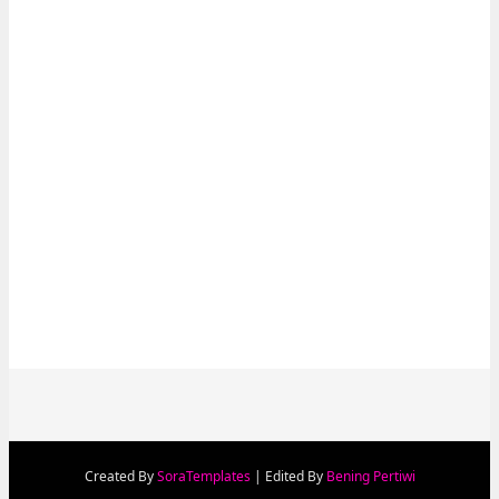
Created By
SoraTemplates
| Edited By
Bening Pertiwi