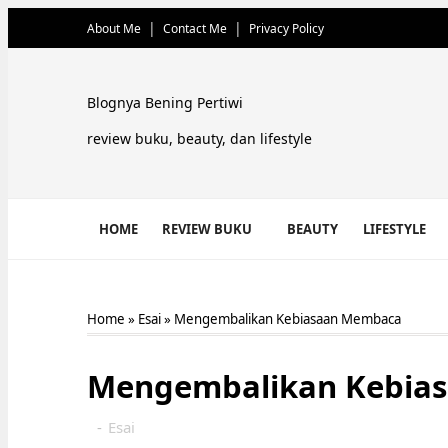
About Me
Contact Me
Privacy Policy
Blognya Bening Pertiwi
review buku, beauty, dan lifestyle
HOME
REVIEW BUKU
BEAUTY
LIFESTYLE
Home
»
Esai
»
Mengembalikan Kebiasaan Membaca
Mengembalikan Kebia
-
Esai