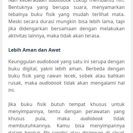
Bentuknya yang berupa suara, menyamarkan
tebalnya buku fisik yang mudah terlihat mata.
Meski secara durasi mungkin bisa lebih lama, tapi
jika didengarkan bersamaan dengan melakukan
aktivitas lainnya, maka tidak akan terasa.
Lebih Aman dan Awet
Keunggulan
audiobook
yang satu ini serupa dengan
buku digital, yakni lebih aman. Berbeda dengan
buku fisik yang rawan lecek, sobek atau bahkan
rusak, maka
audiobook
tidak akan mengalami hal
ini.
Jika buku fisik butuh tempat khusus untuk
menyimpannya, tentu dengan perawatan yang
khusus pula, maka
audiobook
tidak
membutuhkannya. Kamu bisa menyimpannya
dalam bentuk
file
sendiri atau disimpan di
cloud
,