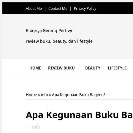
About Me
Contact Me
Privacy Policy
Blognya Bening Pertiwi
review buku, beauty, dan lifestyle
HOME
REVIEW BUKU
BEAUTY
LIFESTYLE
Home
»
info
»
Apa Kegunaan Buku Bagimu?
Apa Kegunaan Buku B
-
info