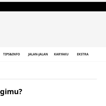
TIPS&INFO
JALAN-JALAN
KARYAKU
EKSTRA
agimu?