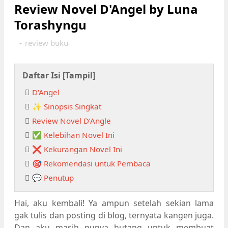
Review Novel D'Angel by Luna
Torashyngu
-
review buku
Daftar Isi [
Tampil
]
D'Angel
✨ Sinopsis Singkat
Review Novel D’Angle
✅ Kelebihan Novel Ini
❌ Kekurangan Novel Ini
🎯 Rekomendasi untuk Pembaca
💬 Penutup
Hai, aku kembali! Ya ampun setelah sekian lama
gak tulis dan posting di blog, ternyata kangen juga.
Dan aku masih punya hutang untuk membuat