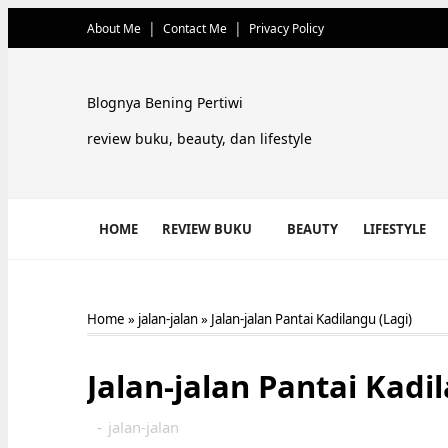
About Me
Contact Me
Privacy Policy
Blognya Bening Pertiwi
review buku, beauty, dan lifestyle
HOME
REVIEW BUKU
BEAUTY
LIFESTYLE
Home
»
jalan-jalan
»
Jalan-jalan Pantai Kadilangu (Lagi)
Jalan-jalan Pantai Kadi
-
jalan-jalan