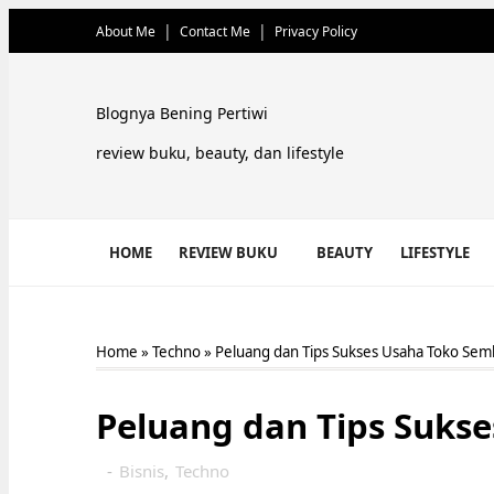
About Me
Contact Me
Privacy Policy
Blognya Bening Pertiwi
review buku, beauty, dan lifestyle
HOME
REVIEW BUKU
BEAUTY
LIFESTYLE
Home
»
Techno
»
Peluang dan Tips Sukses Usaha Toko Se
Peluang dan Tips Suks
-
Bisnis
,
Techno