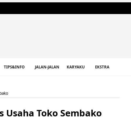
TIPS&INFO
JALAN-JALAN
KARYAKU
EKSTRA
mbako
es Usaha Toko Sembako