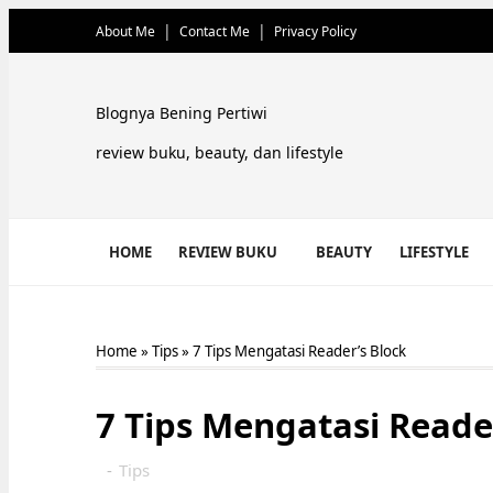
About Me
Contact Me
Privacy Policy
Blognya Bening Pertiwi
review buku, beauty, dan lifestyle
HOME
REVIEW BUKU
BEAUTY
LIFESTYLE
Home
»
Tips
»
7 Tips Mengatasi Reader’s Block
7 Tips Mengatasi Reade
-
Tips