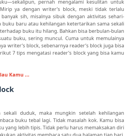
ku—sekalipun, pernah mengalami kesulitan untuk
rip ya dengan writer’s block, meski tidak terlalu
anyak sih, misalnya sibuk dengan aktivitas sehari-
a buku baru atau kehilangan ketertarikan sama sekali
 terhadap buku itu hilang. Bahkan bisa berbulan-bulan
 suatu buku, sering muncul. Cuma untuk memulainya
a writer’s block, sebenarnya reader’s block juga bisa
erikut 7 tips mengatasi reader’s block yang bisa kamu
lau Kamu ...
Block
 sekali duduk, maka mungkin setelah kehilangan
aca buku tebal lagi. Tidak masalah kok. Kamu bisa
ang lebih tipis. Tidak perlu harus memaksakan diri
kukan aktivitas membaca satu dua halaman tiap hari,