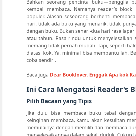
Bahkan seorang pencinta buku—penggila bu
kembali membaca. Namanya reader’s block. Mi
populer. Alasan seseorang berhenti membaca b
hari, tidak ada buku yang menarik, tidak puny
dengan buku. Bukan sehari-dua hari rasa lapar
atau tahun. Rasa rindu untuk menyelesaikan
memang tidak pernah mudah. Tapi, seperti halny
diatasi kok. Ya, minimal bisa membantu lah. B
coba sendiri.
Baca juga
Dear Booklover, Enggak Apa kok Ka
Ini Cara Mengatasi Reader's 
Pilih Bacaan yang Tipis
Jika dulu bisa membaca buku tebal dengan
keinginan membaca, kamu akan kesulitan memb
memulainya dengan memilih dan membaca buku y
menyelesaikannya dalam sekali duduk. Cukup la