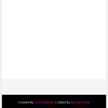
Created By
SoraTemplates
| Edited By
Bening Pertiwi