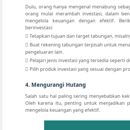
Dulu, orang hanya mengenal menabung sebagai
orang mulai merambah investasi, dalam bent
mengelola keuangan dengan efektif. Ber
berinvestasi:
Tetapkan tujuan dan target tabungan, misal
Buat rekening tabungan terpisah untuk men
pengeluaran lain.
Pelajari jenis investasi yang tersedia seperti
Pilih produk investasi yang sesuai dengan prof
4. Mengurangi Hutang
Salah satu hal paling sering menyebabkan ke
Oleh karena itu, penting untuk menjadikan p
mengelola keuangan yang efektif.