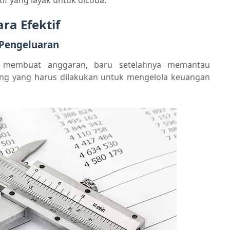
if yang layak untuk dicoba.
ra Efektif
Pengeluaran
h membuat anggaran, baru setelahnya memantau
ting yang harus dilakukan untuk mengelola keuangan