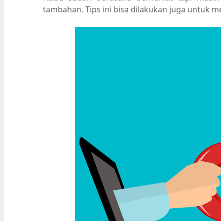
tambahan. Tips ini bisa dilakukan juga untuk 