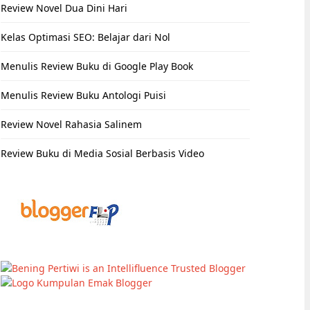
Review Novel Dua Dini Hari
Kelas Optimasi SEO: Belajar dari Nol
Menulis Review Buku di Google Play Book
Menulis Review Buku Antologi Puisi
Review Novel Rahasia Salinem
Review Buku di Media Sosial Berbasis Video