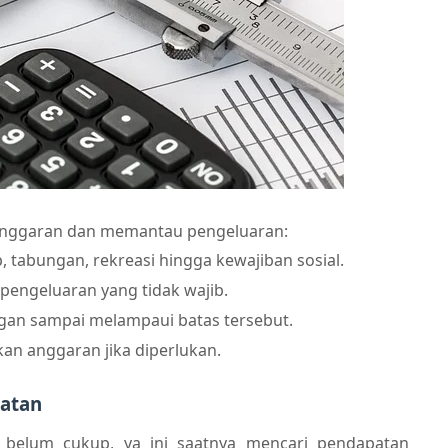
 anggaran dan memantau pengeluaran:
, tabungan, rekreasi hingga kewajiban sosial.
pengeluaran yang tidak wajib.
ngan sampai melampaui batas tersebut.
kan anggaran jika diperlukan.
patan
 belum cukup, ya ini saatnya mencari pendapatan