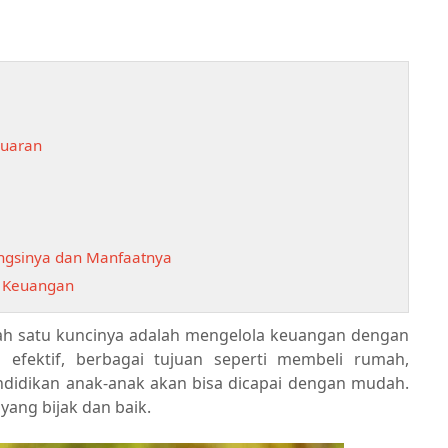
luaran
ungsinya dan Manfaatnya
a Keuangan
lah satu kuncinya adalah mengelola keuangan dengan
 efektif, berbagai tujuan seperti membeli rumah,
didikan anak-anak akan bisa dicapai dengan mudah.
ng bijak dan baik.