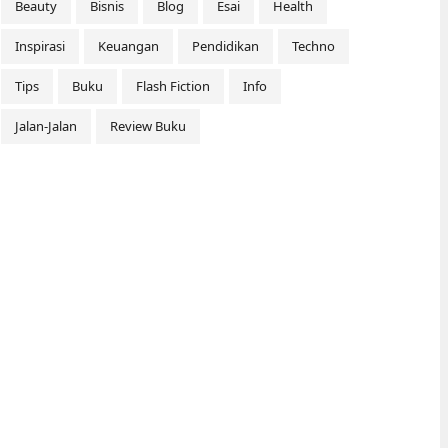
Beauty
Bisnis
Blog
Esai
Health
Inspirasi
Keuangan
Pendidikan
Techno
Tips
Buku
Flash Fiction
Info
Jalan-Jalan
Review Buku