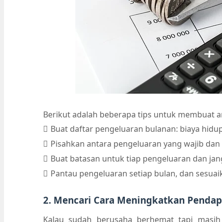
Berikut adalah beberapa tips untuk membuat
Buat daftar pengeluaran bulanan: biaya hidup
Pisahkan antara pengeluaran yang wajib dan 
Buat batasan untuk tiap pengeluaran dan ja
Pantau pengeluaran setiap bulan, dan sesuai
2. Mencari Cara Meningkatkan Penda
Kalau sudah berusaha berhemat tapi masih