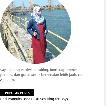
Saya Bening Pertiwi, narablog, bookstagrammer,
penulis, dan guru. Untuk berkenalan lebih jauh, cek
About me
POPULAR POSTS
Hari Pramuka,Baca Buku Scouting for Boys