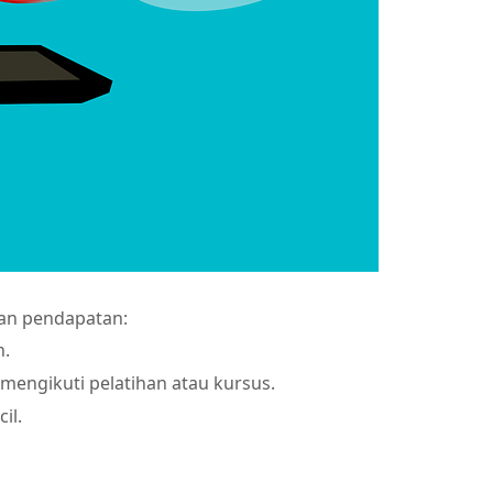
kan pendapatan:
n.
ngikuti pelatihan atau kursus.
il.